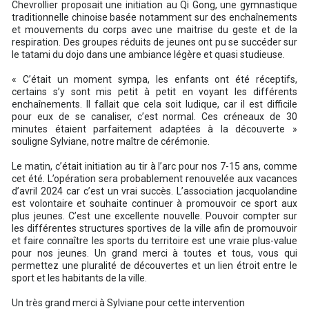
Chevrollier proposait une initiation au Qi Gong, une gymnastique
traditionnelle chinoise basée notamment sur des enchaînements
et mouvements du corps avec une maitrise du geste et de la
respiration. Des groupes réduits de jeunes ont pu se succéder sur
le tatami du dojo dans une ambiance légère et quasi studieuse.
« C’était un moment sympa, les enfants ont été réceptifs,
certains s’y sont mis petit à petit en voyant les différents
enchaînements. Il fallait que cela soit ludique, car il est difficile
pour eux de se canaliser, c’est normal. Ces créneaux de 30
minutes étaient parfaitement adaptées à la découverte »
souligne Sylviane, notre maître de cérémonie.
Le matin, c’était initiation au tir à l’arc pour nos 7-15 ans, comme
cet été. L’opération sera probablement renouvelée aux vacances
d’avril 2024 car c’est un vrai succès. L’association jacquolandine
est volontaire et souhaite continuer à promouvoir ce sport aux
plus jeunes. C’est une excellente nouvelle. Pouvoir compter sur
les différentes structures sportives de la ville afin de promouvoir
et faire connaître les sports du territoire est une vraie plus-value
pour nos jeunes. Un grand merci à toutes et tous, vous qui
permettez une pluralité de découvertes et un lien étroit entre le
sport et les habitants de la ville.
Un très grand merci à Sylviane pour cette intervention