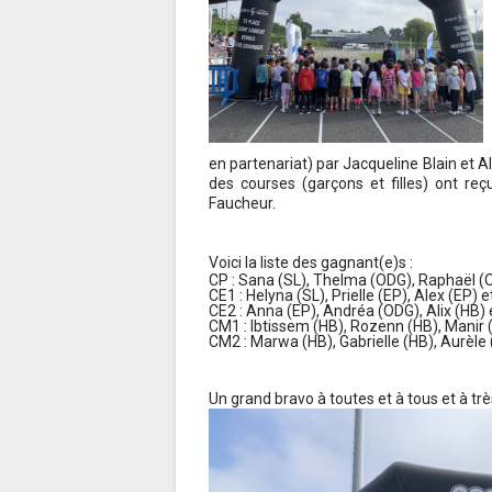
en partenariat) par Jacqueline Blain et 
des courses (garçons et filles) ont reç
Faucheur.
Voici la liste des gagnant(e)s :
CP : Sana (SL), Thelma (ODG), Raphaël (
CE1 : Helyna (SL), Prielle (EP), Alex (EP) 
CE2 : Anna (EP), Andréa (ODG), Alix (HB) 
CM1 : Ibtissem (HB), Rozenn (HB), Manir (
CM2 : Marwa (HB), Gabrielle (HB), Aurèle
Un grand bravo à toutes et à tous et à trè