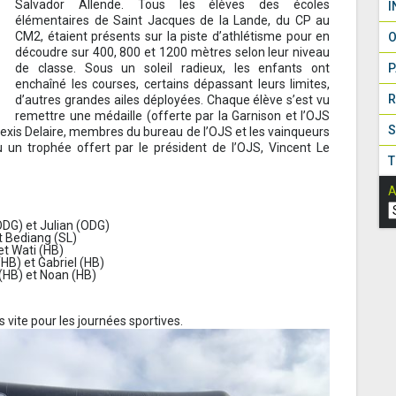
Salvador Allende. Tous les élèves des écoles
I
élémentaires de Saint Jacques de la Lande, du CP au
CM2, étaient présents sur la piste d’athlétisme pour en
O
découdre sur 400, 800 et 1200 mètres selon leur niveau
de classe. Sous un soleil radieux, les enfants ont
P
enchaîné les courses, certains dépassant leurs limites,
R
d’autres grandes ailes déployées. Chaque élève s’est vu
remettre une médaille (offerte par la Garnison et l’OJS
S
Alexis Delaire, membres du bureau de l’OJS et les vainqueurs
u un trophée offert par le président de l’OJS, Vincent Le
T
A
ODG) et Julian (ODG)
et Bediang (SL)
et Wati (HB)
HB) et Gabriel (HB)
 (HB) et Noan (HB)
s vite pour les journées sportives.