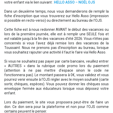
votre enfant via le lien suivant :
HELLO ASSO – NOËL OJS
Dans un deuxième temps, nous vous demanderons de remplir la
fiche d’inscription que vous trouverez sur Hello Asso (impression
si possible en recto-verso) ou directement au bureau de l’OJS
.
Cette fiche est à nous redonner AVANT le début des vacances ou
lors de la première journée, elle est à remplir une SEULE fois et
est valable jusqu’à la fin des vacances d’été 2026. Vous n’êtes pas
concernés si vous l’avez déjà remise lors des vacances de la
Toussaint.
Nous ne prenons pas d’inscription au bureau, lorsque
vous souhaitez rajouter une activité il faut le faire via Hello Asso.
Si vous ne souhaitez pas payer par carte bancaire, veuillez entrer
« AUTRES » dans la rubrique code promo lors du paiement
(attention à ne pas mettre d’espace sinon le code ne
fonctionnera pas). Le montant passera à 0€, vous validez et vous
pourrez venir ensuite à l’OJS régler avec le moyen souhaité (carte
sortir, chèques, espèces). Vous pouvez donner les chèques sous
enveloppe fermée aux éducateurs lorsque vous déposez votre
enfant.
Lors du paiement, le site vous proposera peut-être de faire un
don. Ce don sera pour la plateforme et non pour l’OJS comme
certains peuvent le penser.