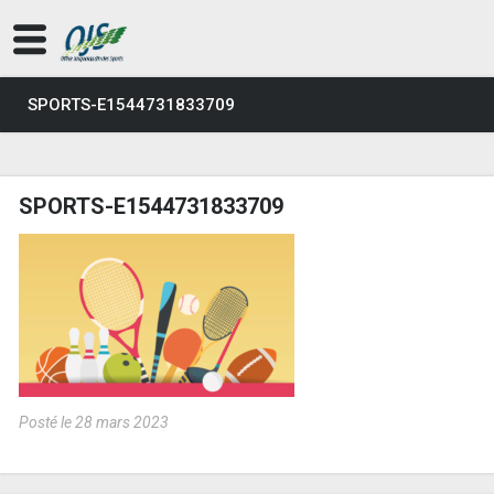
SPORTS-E1544731833709
SPORTS-E1544731833709
Posté le 28 mars 2023