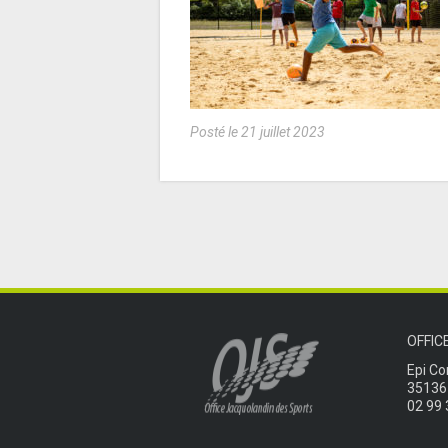
Posté le 21 juillet 2023
OFFIC
Epi Co
35136
02 99 