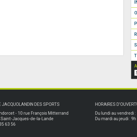
I
O
P
R
S
T
A
E JACQUOLANDIN DES SPORTS
HORAIRES D’OUVERT
ndorcet - 10 rue François Mitterrand
Du lundi au vendredi :
 Saint-Jacques-de-la-Lande
Du mardi au jeudi : 9h
35 63 56