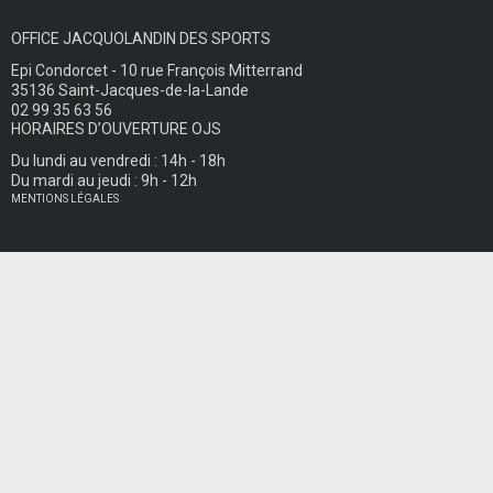
OFFICE JACQUOLANDIN DES SPORTS
Epi Condorcet - 10 rue François Mitterrand
35136 Saint-Jacques-de-la-Lande
02 99 35 63 56
HORAIRES D’OUVERTURE OJS
Du lundi au vendredi : 14h - 18h
Du mardi au jeudi : 9h - 12h
MENTIONS LÉGALES