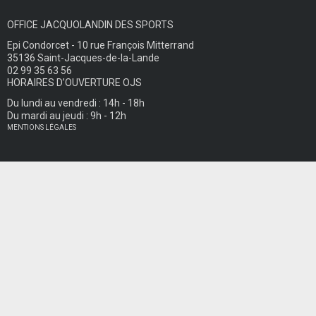
OFFICE JACQUOLANDIN DES SPORTS
Epi Condorcet - 10 rue François Mitterrand
35136 Saint-Jacques-de-la-Lande
02 99 35 63 56
HORAIRES D’OUVERTURE OJS
Du lundi au vendredi : 14h - 18h
Du mardi au jeudi : 9h - 12h
MENTIONS LÉGALES