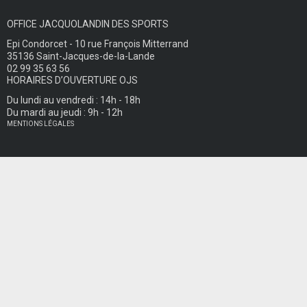
OFFICE JACQUOLANDIN DES SPORTS
Epi Condorcet - 10 rue François Mitterrand
35136 Saint-Jacques-de-la-Lande
02 99 35 63 56
HORAIRES D’OUVERTURE OJS
Du lundi au vendredi : 14h - 18h
Du mardi au jeudi : 9h - 12h
MENTIONS LÉGALES